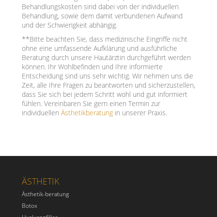
Behandlungskosten sind dabei von der individuellen
Behandlung, sowie dem damit verbundenen Aufwand
und der Schwierigkeit abhängig.
**Bitte beachten Sie, dass medizinische Eingriffe nicht
ohne eine umfassende Aufklärung und ausführliche
Beratung durch unsere Hautärztin durchgeführt werden
können. Ihr Wohlbefinden und Ihre informierte
Entscheidung sind uns sehr wichtig. Wir nehmen uns die
Zeit, alle Ihre Fragen zu beantworten und sicherzustellen,
dass Sie sich bei jedem Schritt wohl und gut informiert
fühlen. Vereinbaren Sie gern einen Termin zur
individuellen
Ästhetikberatung
in unserer Praxis.
ÄSTHETIK
Ästhetik-beratung
Botox