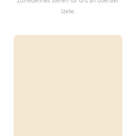
Zufriedenheit stehen für uns an oberster
Stelle.
INDIVIDUELLE HYLASE
BEHANDLUNG
1. Wann ist eine Behandlung
sinnvoll?
Diese Behandlung wird dann eingesetzt,
wenn das Resultat einer
Hyaluronbehandlung zu stark ausgefallen