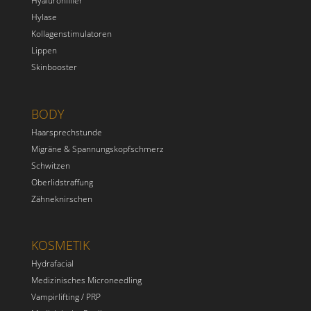
Hyaluronfiller
Hylase
Kollagenstimulatoren
Lippen
Skinbooster
BODY
Haarsprechstunde
Migräne & Spannungskopfschmerz
Schwitzen
Oberlidstraffung
Zähneknirschen
KOSMETIK
Hydrafacial
Medizinisches Microneedling
Vampirlifting / PRP