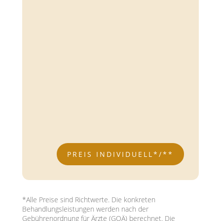
Planung
Jede Hylase-Behandlung wird individuell
an Ihre Situation angepasst. Wir
analysieren die behandelten Regionen
und besprechen die erforderlichen
Schritte, um ein natürliches,
harmonisches Ergebnis zu erzielen. Dabei
steht die Korrektur im Vordergrund, die
Ihrem Wunschbild entspricht.
PREIS INDIVIDUELL*/**
*Alle Preise sind Richtwerte. Die konkreten
Behandlungsleistungen werden nach der
Gebührenordnung für Ärzte (GOÄ) berechnet. Die