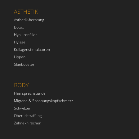
ÄSTHETIK
Ästhetik-beratung
Botox
Hyaluronfiller
Hylase
Kollagenstimulatoren
Lippen
Skinbooster
BODY
Haarsprechstunde
Migräne & Spannungskopfschmerz
Schwitzen
Oberlidstraffung
Zähneknirschen