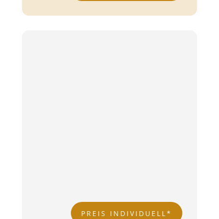
SIGNATURE
Reinigung der Haut
Sanfte Abtragung der abgestorbenen
Hautschüppchen
Glysal Säurepeeling
Tiefenausreinigung
Abschlusspflege LSF
PREIS INDIVIDUELL*