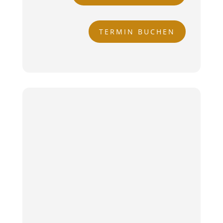
TERMIN BUCHEN
DELUXE
Reinigung der Haut
Sanfte Abtragung der abgestorbenen
Hautschüppchen
Glysal Säurepeeling
Tiefenausreinigung