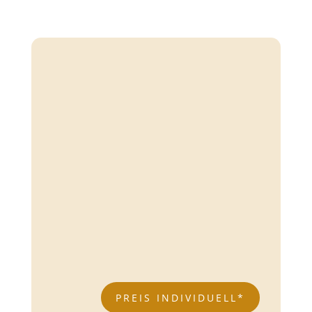
AKNE (12 - 18 JAHRE)
Reinigung der Haut
Sanfte Abtragung der abgestorbenen
Hautschüppchen
Glysal Säurepeeling
Tiefenausreinigung
Abschlusspflege LSF
PREIS INDIVIDUELL*