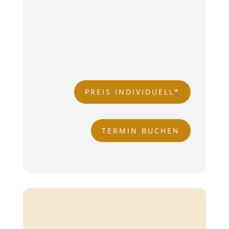
Wirkstoffbooster
LED Lichttherapie
Hydration mit Antioxidantien
Abschlusspflege LSF
PREIS INDIVIDUELL*
TERMIN BUCHEN