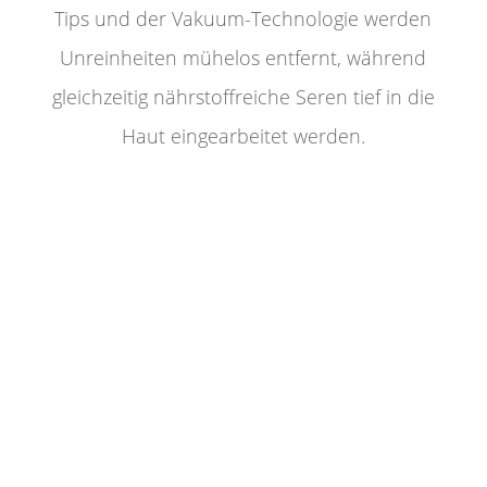
Tips und der Vakuum-Technologie werden
Unreinheiten mühelos entfernt, während
gleichzeitig nährstoffreiche Seren tief in die
Haut eingearbeitet werden.
ABTRAGUNG + PEELING
Enthüllen Sie Ihre frische Haut!
Sanfte
Abtragung der oberen, abgestorbenen
Hornhautschicht mit einem Glykolpeeling.